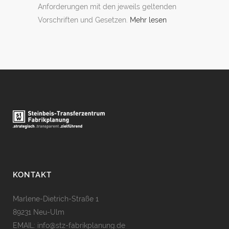
Anforderungen mit den jeweils geltenden
Vorschriften und Gesetzen.
Mehr lesen
KONTAKT
Marlene-Dietrich-Straße 1
89231 Neu-Ulm
EMAIL:
info@stz-fabrikplanung.de